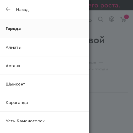
Назад
0
Города
Наборы одноразовой
Алматы
посуды оптом
—
—
—
Главная
Каталог
Хозяйственные товары
Астана
—
Посуда одноразовая
Наборы одноразовой посуды
Шымкент
ФИЛЬТР
Караганда
Усть-Каменогорск