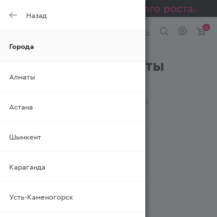
Назад
0
Города
Молочные продукты
Алматы
УРСУС
—
—
Главная
Каталог
Молочные продукты
Астана
Шымкент
ФИЛЬТР
Караганда
Усть-Каменогорск