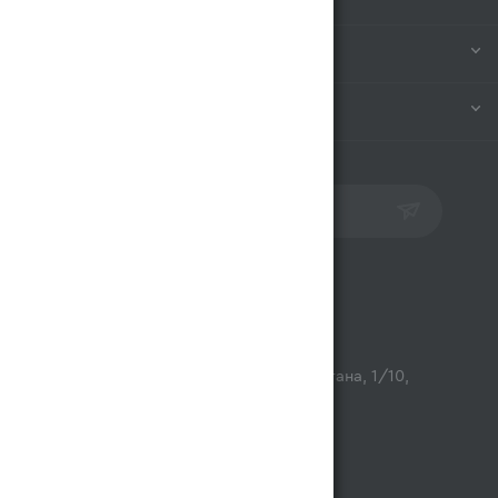
ИНФОРМАЦИЯ
ПОМОЩЬ
ПОДПИСАТЬСЯ НА РАССЫЛКУ
Контакты
opt@magnum.kz
г. Алматы, микрорайон Астана, 1/10,
ТЦ Люмир